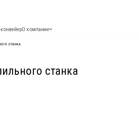
 конвейер
О компании
ого станка
пильного станка