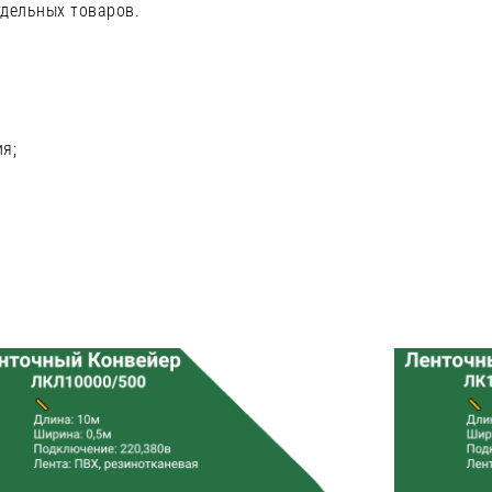
тдельных товаров.
я;