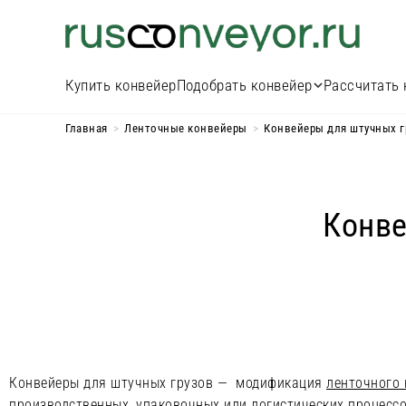
Купить конвейер
Подобрать конвейер
Рассчитать 
Главная
>
Ленточные конвейеры
>
Конвейеры для штучных г
Конве
Конвейеры для штучных грузов — модификация
ленточного 
производственных, упаковочных или логистических процессо