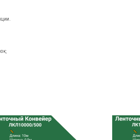
кции.
ок;