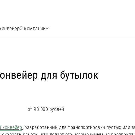
конвейер
О компании
онвейер для бутылок
от 98 000 рублей
 конвейер
, разработанный для транспортировки пустых или з
и скорость работы, что делает его незаменимым на предприят